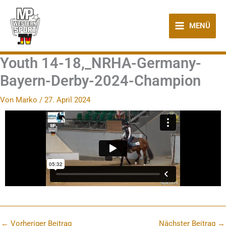
Zum
Inhalt
MENÜ
springen
Youth 14-18,_NRHA-Germany-
Bayern-Derby-2024-Champion
Von
Marko
/
27. April 2024
←
Vorheriger Beitrag
Nächster Beitrag
→