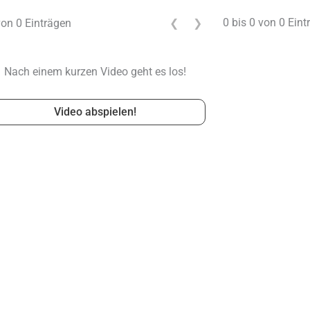
0 bis 0 von 0 Eint
von 0 Einträgen
❮
❯
Nach einem kurzen Video geht es los!
Video abspielen!