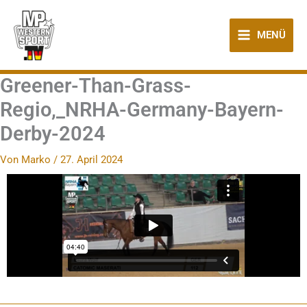
Zum
Inhalt
MENÜ
springen
Greener-Than-Grass-
Regio,_NRHA-Germany-Bayern-
Derby-2024
Von
Marko
/
27. April 2024