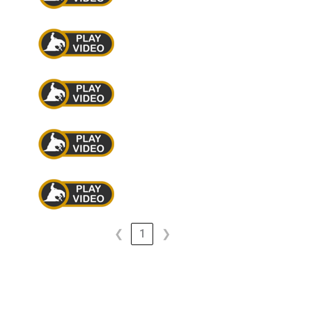
❮
1
❯