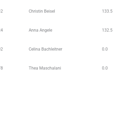
32
Christin Beisel
133.5
24
Anna Angele
132.5
02
Celina Bachleitner
0.0
78
Thea Maschalani
0.0