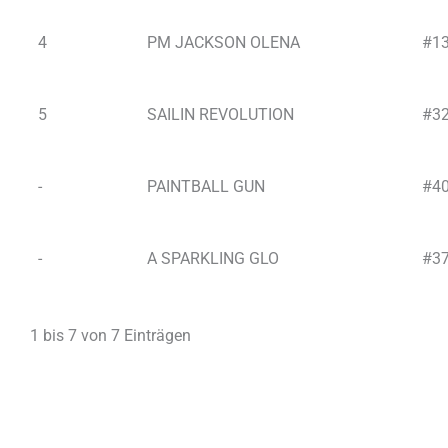
4
PM JACKSON OLENA
#1
5
SAILIN REVOLUTION
#3
-
PAINTBALL GUN
#4
-
A SPARKLING GLO
#3
1 bis 7 von 7 Einträgen