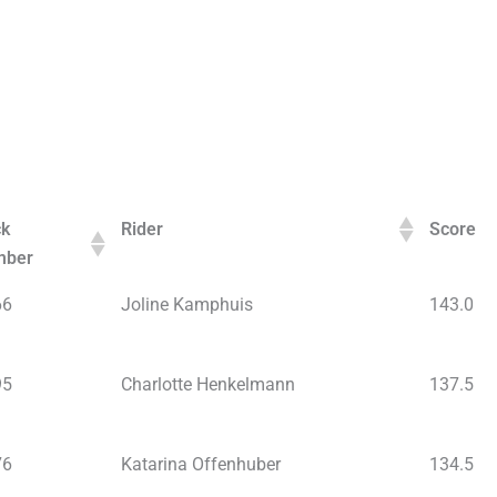
ck
Rider
Score
mber
66
Joline Kamphuis
143.0
95
Charlotte Henkelmann
137.5
76
Katarina Offenhuber
134.5