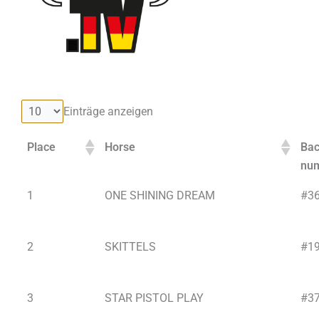
Einträge anzeigen
Place
Horse
Ba
nu
1
ONE SHINING DREAM
#3
2
SKITTELS
#1
3
STAR PISTOL PLAY
#3