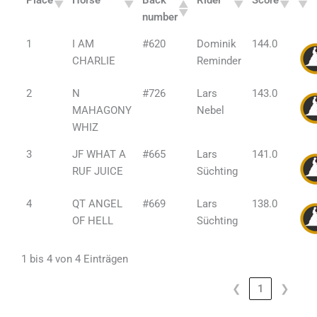
Place
Horse
Back
Rider
Score
number
1
I AM
#620
Dominik
144.0
CHARLIE
Reminder
2
N
#726
Lars
143.0
MAHAGONY
Nebel
WHIZ
3
JF WHAT A
#665
Lars
141.0
RUF JUICE
Süchting
4
QT ANGEL
#669
Lars
138.0
OF HELL
Süchting
1 bis 4 von 4 Einträgen
❮
1
❯