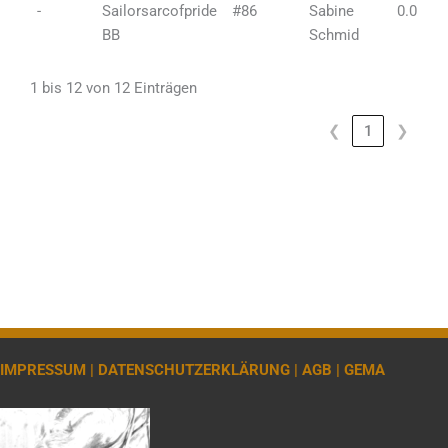
-
Sailorsarcofpride
#86
Sabine
0.0
BB
Schmid
1 bis 12 von 12 Einträgen
❮
1
❯
IMPRESSUM |
DATENSCHUTZERKLÄRUNG |
AGB |
GEMA