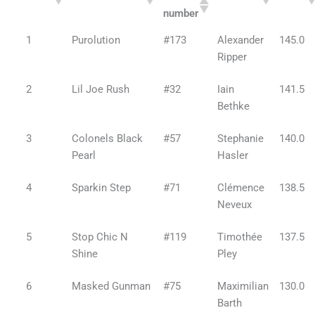
number
1
Purolution
#173
Alexander
145.0
Ripper
2
Lil Joe Rush
#32
Iain
141.5
Bethke
3
Colonels Black
#57
Stephanie
140.0
Pearl
Hasler
4
Sparkin Step
#71
Clémence
138.5
Neveux
5
Stop Chic N
#119
Timothée
137.5
Shine
Pley
6
Masked Gunman
#75
Maximilian
130.0
Barth