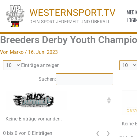
Zum
WESTERNSPORT.TV
MEDI
Inhalt
LOGI
springen
DEIN SPORT JEDERZEIT UND ÜBERALL
Breeders Derby Youth Champi
Von
Marko
/
16. Juni 2023
Einträge anzeigen
Suchen:
Keine Einträge vorhanden.
Keine 
0 bis 0 von 0 Einträgen
❮
❯