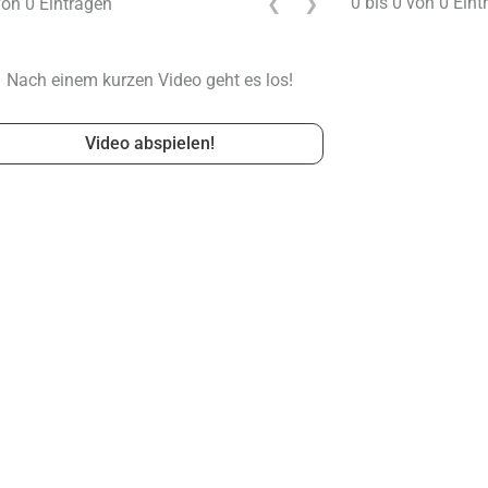
0 bis 0 von 0 Eint
von 0 Einträgen
❮
❯
Nach einem kurzen Video geht es los!
Video abspielen!