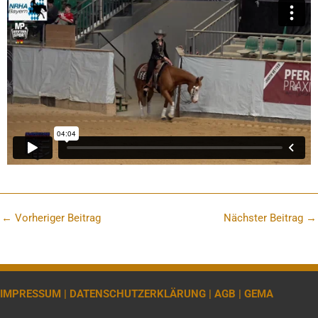
←
Vorheriger Beitrag
Nächster Beitrag
→
IMPRESSUM |
DATENSCHUTZERKLÄRUNG |
AGB |
GEMA