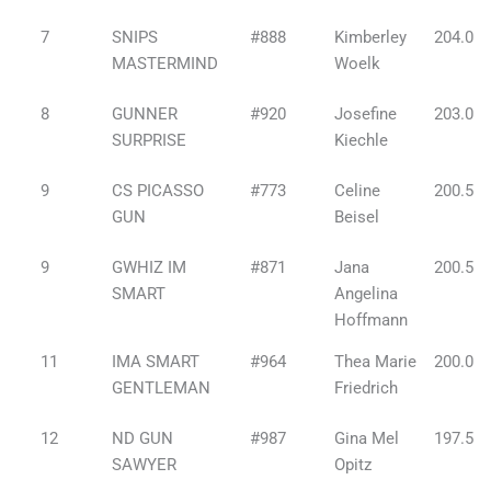
7
SNIPS
#888
Kimberley
204.0
MASTERMIND
Woelk
8
GUNNER
#920
Josefine
203.0
SURPRISE
Kiechle
9
CS PICASSO
#773
Celine
200.5
GUN
Beisel
9
GWHIZ IM
#871
Jana
200.5
SMART
Angelina
Hoffmann
11
IMA SMART
#964
Thea Marie
200.0
GENTLEMAN
Friedrich
12
ND GUN
#987
Gina Mel
197.5
SAWYER
Opitz