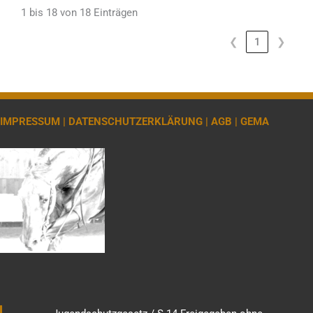
1 bis 18 von 18 Einträgen
❮
1
❯
IMPRESSUM |
DATENSCHUTZERKLÄRUNG |
AGB |
GEMA