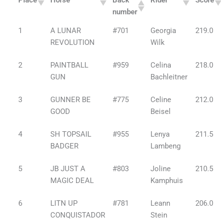
Place
Horse
Back
Rider
Score
number
1
A LUNAR
#701
Georgia
219.0
REVOLUTION
Wilk
2
PAINTBALL
#959
Celina
218.0
GUN
Bachleitner
3
GUNNER BE
#775
Celine
212.0
GOOD
Beisel
4
SH TOPSAIL
#955
Lenya
211.5
BADGER
Lambeng
5
JB JUST A
#803
Joline
210.5
MAGIC DEAL
Kamphuis
6
LITN UP
#781
Leann
206.0
CONQUISTADOR
Stein