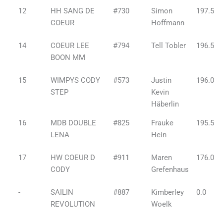
12
HH SANG DE
#730
Simon
197.5
COEUR
Hoffmann
14
COEUR LEE
#794
Tell Tobler
196.5
BOON MM
15
WIMPYS CODY
#573
Justin
196.0
STEP
Kevin
Häberlin
16
MDB DOUBLE
#825
Frauke
195.5
LENA
Hein
17
HW COEUR D
#911
Maren
176.0
CODY
Grefenhaus
-
SAILIN
#887
Kimberley
0.0
REVOLUTION
Woelk