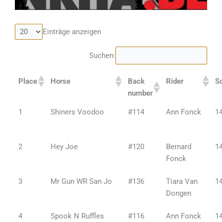
Einträge anzeigen
Suchen:
Place
Horse
Back
Rider
S
number
1
Shiners Voodoo
#114
Ann Fonck
1
2
Hey Joe
#120
Bernard
1
Fonck
3
Mr Gun WR San Jo
#136
Tiara Van
1
Dongen
4
Spook N Ruffles
#116
Ann Fonck
1