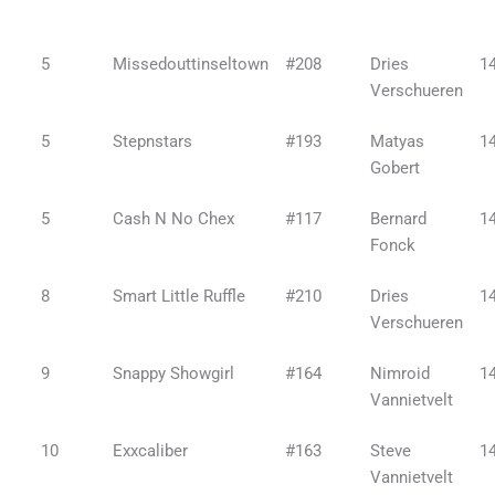
5
Missedouttinseltown
#208
Dries
1
Verschueren
5
Stepnstars
#193
Matyas
1
Gobert
5
Cash N No Chex
#117
Bernard
1
Fonck
8
Smart Little Ruffle
#210
Dries
1
Verschueren
9
Snappy Showgirl
#164
Nimroid
1
Vannietvelt
10
Exxcaliber
#163
Steve
1
Vannietvelt