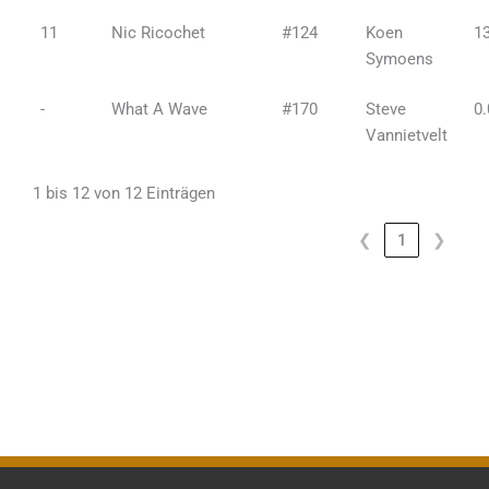
11
Nic Ricochet
#124
Koen
1
Symoens
-
What A Wave
#170
Steve
0.
Vannietvelt
1 bis 12 von 12 Einträgen
❮
1
❯