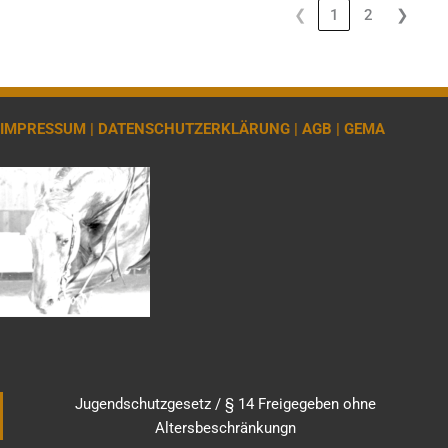
❮
1
2
❯
IMPRESSUM |
DATENSCHUTZERKLÄRUNG |
AGB |
GEMA
Jugendschutzgesetz / § 14 Freigegeben ohne
Altersbeschränkungn