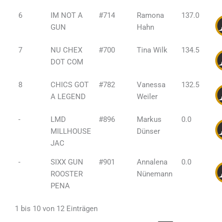
6
IM NOT A
#714
Ramona
137.0
GUN
Hahn
7
NU CHEX
#700
Tina Wilk
134.5
DOT COM
8
CHICS GOT
#782
Vanessa
132.5
A LEGEND
Weiler
-
LMD
#896
Markus
0.0
MILLHOUSE
Dünser
JAC
-
SIXX GUN
#901
Annalena
0.0
ROOSTER
Nünemann
PENA
1 bis 10 von 12 Einträgen