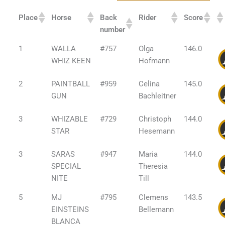
Place
Horse
Back
Rider
Score
number
1
WALLA
#757
Olga
146.0
WHIZ KEEN
Hofmann
2
PAINTBALL
#959
Celina
145.0
GUN
Bachleitner
3
WHIZABLE
#729
Christoph
144.0
STAR
Hesemann
3
SARAS
#947
Maria
144.0
SPECIAL
Theresia
NITE
Till
5
MJ
#795
Clemens
143.5
EINSTEINS
Bellemann
BLANCA