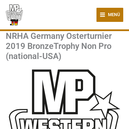
Zum
Inhalt
MENÜ
springen
NRHA Germany Osterturnier
2019 BronzeTrophy Non Pro
(national-USA)