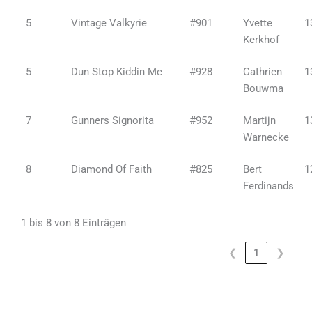
5
Vintage Valkyrie
#901
Yvette
1
Kerkhof
5
Dun Stop Kiddin Me
#928
Cathrien
1
Bouwma
7
Gunners Signorita
#952
Martijn
1
Warnecke
8
Diamond Of Faith
#825
Bert
1
Ferdinands
1 bis 8 von 8 Einträgen
❮
1
❯