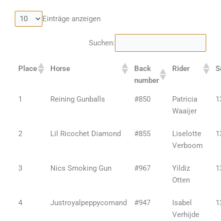
Einträge anzeigen
Suchen:
Place
Horse
Back
Rider
S
number
1
Reining Gunballs
#850
Patricia
1
Waaijer
2
Lil Ricochet Diamond
#855
Liselotte
1
Verboom
3
Nics Smoking Gun
#967
Yildiz
1
Otten
4
Justroyalpeppycomand
#947
Isabel
1
Verhijde