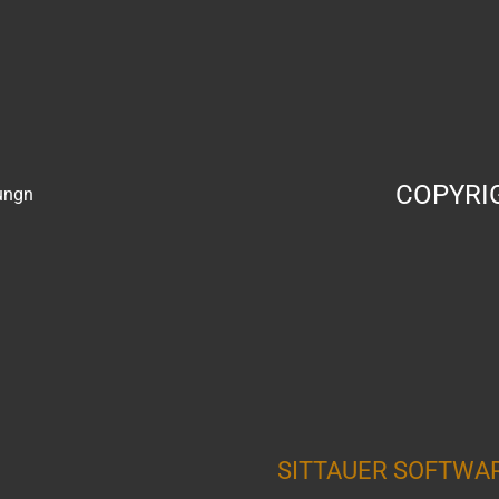
COPYRI
ungn
SITTAUER SOFTWA