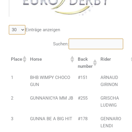
Einträge anzeigen
Suchen:
Place
Horse
Back
Rider
number
1
BHB WIMPY CHOCO
#151
ARNAUD
GUN
GIRINON
2
GUNNANICYA MM JB
#255
GRISCHA
LUDWIG
3
GUNNA BE A BIG HIT
#178
GENNARO
LENDI