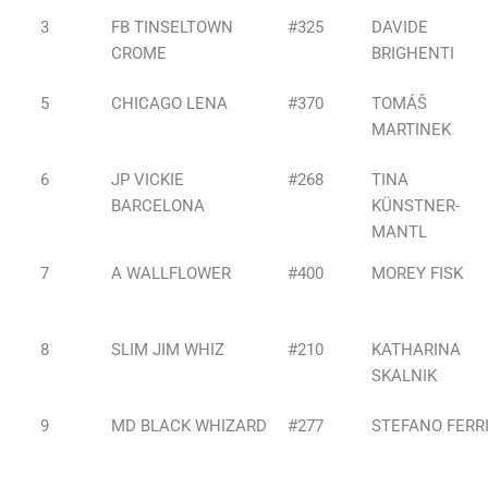
3
FB TINSELTOWN
#325
DAVIDE
CROME
BRIGHENTI
5
CHICAGO LENA
#370
TOMÁŠ
MARTINEK
6
JP VICKIE
#268
TINA
BARCELONA
KÜNSTNER-
MANTL
7
A WALLFLOWER
#400
MOREY FISK
8
SLIM JIM WHIZ
#210
KATHARINA
SKALNIK
9
MD BLACK WHIZARD
#277
STEFANO FERR