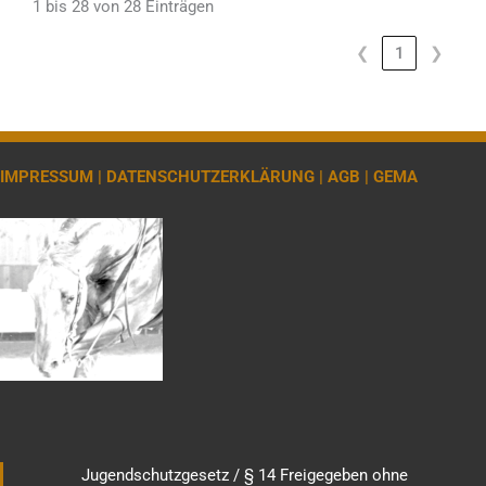
1 bis 28 von 28 Einträgen
❮
1
❯
IMPRESSUM |
DATENSCHUTZERKLÄRUNG |
AGB |
GEMA
Jugendschutzgesetz / § 14 Freigegeben ohne